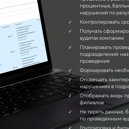
процентные, балль
нарушений по резул
Контролировать ср
Получать сформиро
аудитах компании
Планировать прове
подразделений: назн
проведения
Формировать необх
Оповещать заинтер
нарушениях в подр
Отображать виды п
филиалов
Не терять данные,
по проведенным ау
Группировка и филь