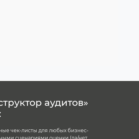
структор аудитов»
:
ные чек-листы для любых бизнес-
ными сценариями оценки (да/нет,