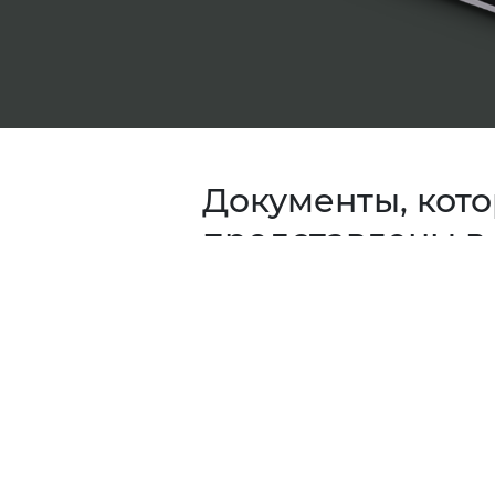
Документы, кот
представлены в 
Реестр аудитов
Акт выявления нарушений
производства
Отчет по внутренним про