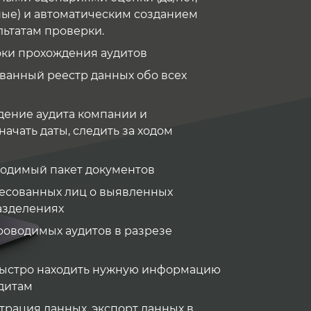
ные) и автоматическим созданием
ьтатам проверки.
оки прохождения аудитов
ванный реестр данных обо всех
дение аудита компании и
ачать даты, следить за ходом
одимый пакет документов
есованных лиц о выявленных
азделениях
роводимых аудитов в разрезе
 быстро находить нужную информацию
дитам
трация данных, экспорт данных в