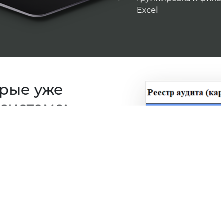
Excel
орые уже
системе:
 требований безопасности
веркам