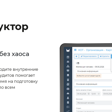
уктор
без хаоса
водите внутренние
аудитов помогает
емя на подготовку
по всем